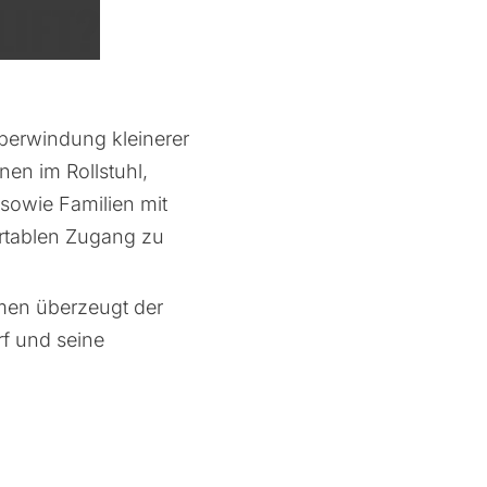
LIFT?
 Überwindung kleinerer
en im Rollstuhl,
sowie Familien mit
rtablen Zugang zu
men überzeugt der
rf und seine