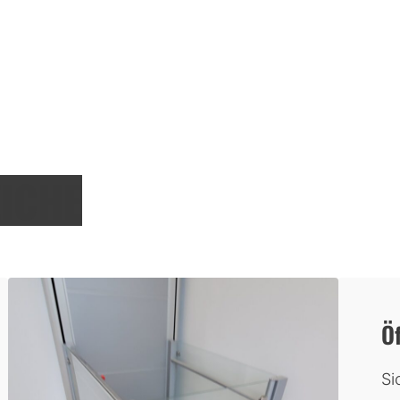
EICHE
Ö
Si